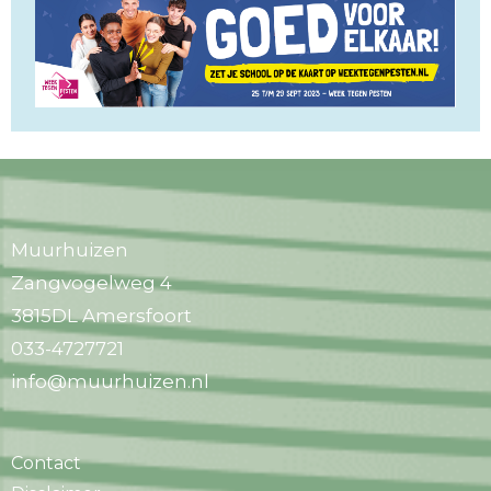
Muurhuizen
Zangvogelweg 4
3815DL Amersfoort
033-4727721
info@muurhuizen.nl
Contact