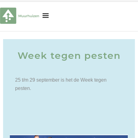
H
o
m
Onderwijs
Week tegen pesten
e
Begeleiding
Schoolorganisatie
25 t/m 29 september is het de Week tegen
Praktische informatie
pesten.
Interesse in onze school?
Zoek
naar:
Zoekknop