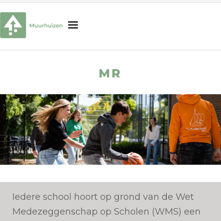
H
o
MR
m
Onderwijs
e
Begeleiding
Schoolorganisatie
Praktische informatie
Interesse in onze school?
Zoek
naar:
Zoekknop
Iedere school hoort op grond van de Wet
Medezeggenschap op Scholen (WMS) een