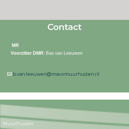
Contact
MR
Voorzitter DMR
: Bas van Leeuwen
b.van.leeuwen@mavomuurhuizen.nl
Muurhuizen