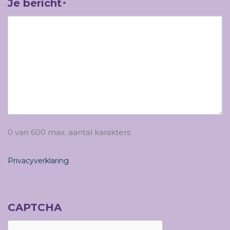
Je bericht
*
0 van 600 max. aantal karakters
Privacyverklaring
CAPTCHA