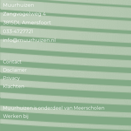
Muurhuizen
Zangvogelweg 4
3815DL Amersfoort
033-4727721
info@muurhuizen.nl
Contact
Disclaimer
Privacy
Klachten
Muurhuizen is onderdeel van Meerscholen
Werken bij