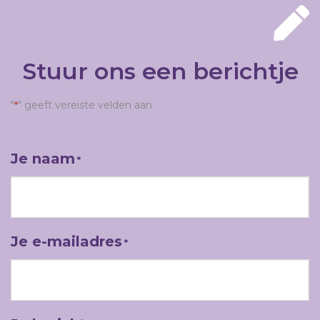
Stuur ons een berichtje
"
" geeft vereiste velden aan
*
Je naam
*
Je e-mailadres
*