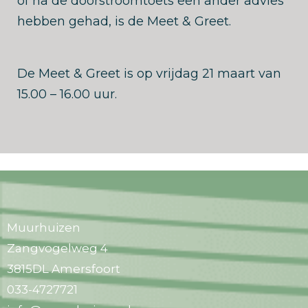
of na de doorstroomtoets een ander advies
hebben gehad, is de Meet & Greet.
De Meet & Greet is op vrijdag 21 maart van
15.00 – 16.00 uur.
Muurhuizen
Zangvogelweg 4
3815DL Amersfoort
033-4727721