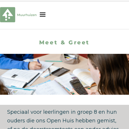
H
o
Meet & Greet
m
Onderwijs
e
Begeleiding
Schoolorganisatie
Praktische informatie
Interesse in onze school?
Zoek
naar:
Zoekknop
Speciaal voor leerlingen in groep 8 en hun
ouders die ons Open Huis hebben gemist,