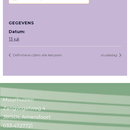
GEGEVENS
Datum:
13 juli
Definitieve cijfers alle leerjaren
studiedag
Muurhuizen
Zangvogelweg 4
3815DL Amersfoort
033-4727721