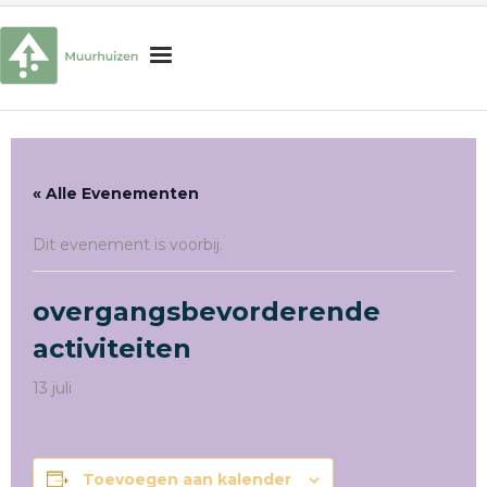
H
o
m
Onderwijs
e
« Alle Evenementen
Begeleiding
Dit evenement is voorbij.
Schoolorganisatie
Praktische informatie
overgangsbevorderende
activiteiten
Interesse in onze school?
Zoek
13 juli
naar:
Zoekknop
Toevoegen aan kalender