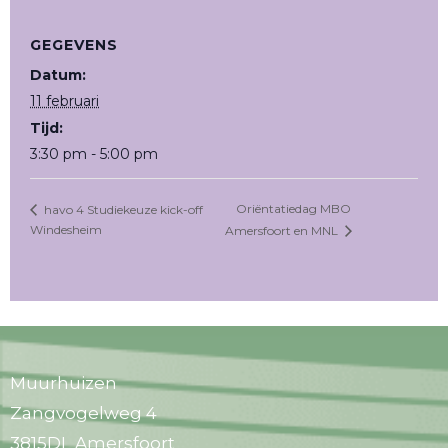
GEGEVENS
Datum:
11 februari
Tijd:
3:30 pm - 5:00 pm
Oriëntatiedag MBO
havo 4 Studiekeuze kick-off
Windesheim
Amersfoort en MNL
Muurhuizen
Zangvogelweg 4
3815DL Amersfoort