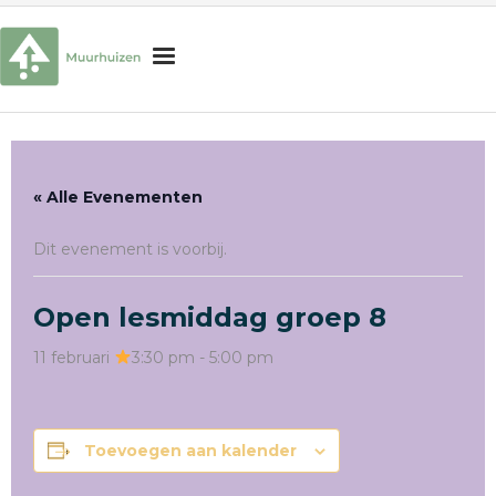
H
o
m
Onderwijs
e
« Alle Evenementen
Begeleiding
Dit evenement is voorbij.
Schoolorganisatie
Praktische informatie
Open lesmiddag groep 8
Interesse in onze school?
11 februari
3:30 pm
-
5:00 pm
Zoek
naar:
Zoekknop
Toevoegen aan kalender