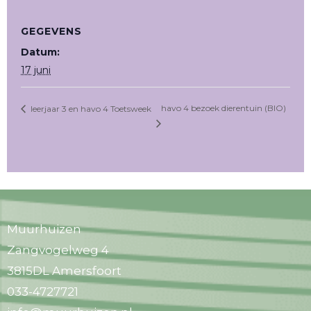
GEGEVENS
Datum:
17 juni
havo 4 bezoek dierentuin (BIO)
leerjaar 3 en havo 4 Toetsweek
Muurhuizen
Zangvogelweg 4
3815DL Amersfoort
033-4727721