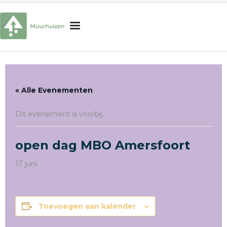
H
o
m
Onderwijs
e
« Alle Evenementen
Begeleiding
Dit evenement is voorbij.
Schoolorganisatie
Praktische informatie
open dag MBO Amersfoort
Interesse in onze school?
17 juni
Zoek
naar:
Zoekknop
Toevoegen aan kalender