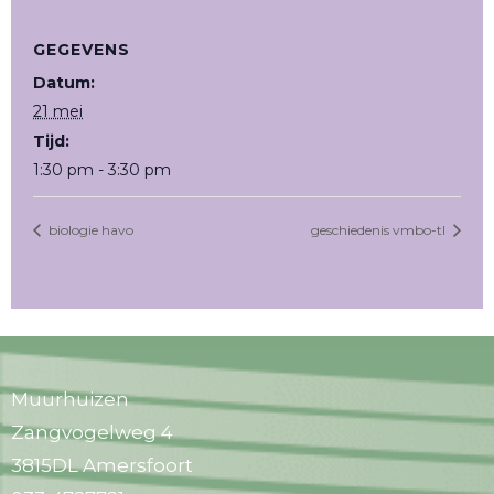
GEGEVENS
Datum:
21 mei
Tijd:
1:30 pm - 3:30 pm
biologie havo
geschiedenis vmbo-tl
Muurhuizen
Zangvogelweg 4
3815DL Amersfoort